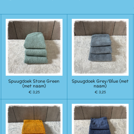
Spuugdoek Stone Green
Spuugdoek Grey/Blue (met
(met naam)
naam)
€ 3,25
€ 3,25