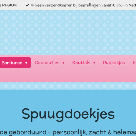
de REGIO🌸
🌸Geen verzendkosten bij bestellingen vanaf € 85,- in Ne
Borduren
Cadeautjes
Knuffels
Rugzakjes
K
Spuugdoekjes
fde geborduurd - persoonlijk, zacht & helemaa