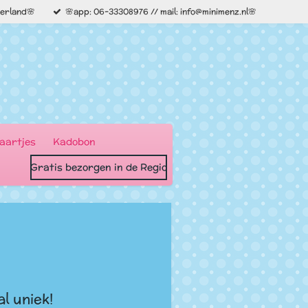
derland🌸
🌸app: 06-33308976 // mail: info@minimenz.nl🌸
aartjes
Kadobon
Gratis bezorgen in de Regio
l uniek!