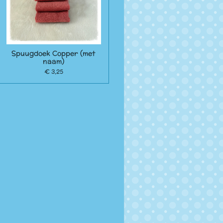
Spuugdoek Copper (met
naam)
€ 3,25