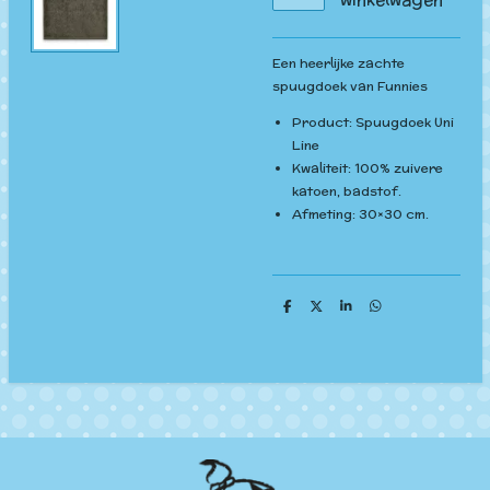
Een heerlijke zachte
spuugdoek van Funnies
Product: Spuugdoek Uni
Line
Kwaliteit: 100% zuivere
katoen, badstof.
Afmeting: 30×30 cm.
D
D
S
D
e
e
h
e
l
e
a
l
e
l
r
e
n
e
n