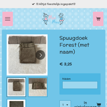
🌸Altijd feestelijk ingepakt🌸
Ga
direct
naar
de
hoofdinhoud
Spuugdoek
Forest (met
naam)
€ 3,25
Naam
In
winkelwagen