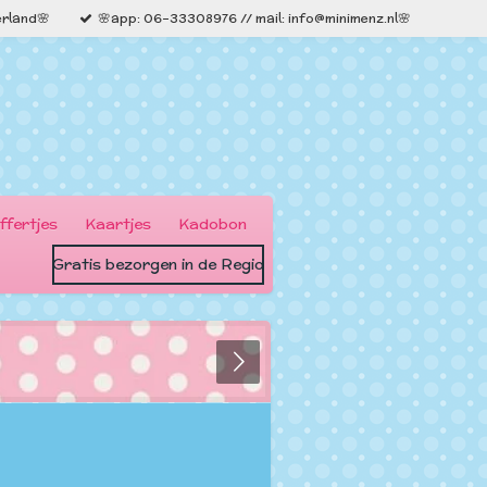
erland🌸
🌸app: 06-33308976 // mail: info@minimenz.nl🌸
ffertjes
Kaartjes
Kadobon
Gratis bezorgen in de Regio