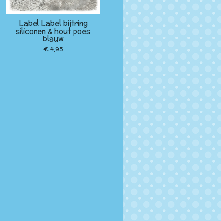
Label Label bijtring
siliconen & hout poes
blauw
€ 4,95