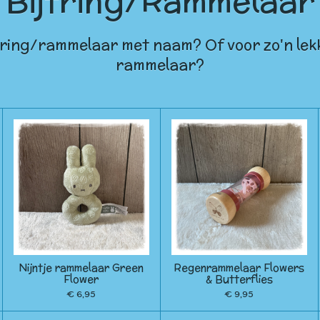
Bijtring/Rammelaar
jtring/rammelaar met naam? Of voor zo'n lek
rammelaar?
Nijntje rammelaar Green
Regenrammelaar Flowers
Flower
& Butterflies
€ 6,95
€ 9,95