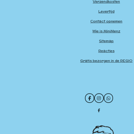
Verzendkosten
Levertijd
Contact opnemen
Wie is MiniMenz
Sitemap
Reacties
Gratis bezorgen in de REGIO
F
I
W
a
n
h
c
s
a
D
e
t
t
e
b
a
s
l
o
g
A
e
o
r
p
n
k
a
p
m