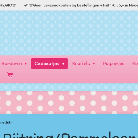
e REGIO🌸
🌸Geen verzendkosten bij bestellingen vanaf € 85,- in Ned
Borduren
Cadeautjes
Knuffels
Rugzakjes
Ko
mmelaar