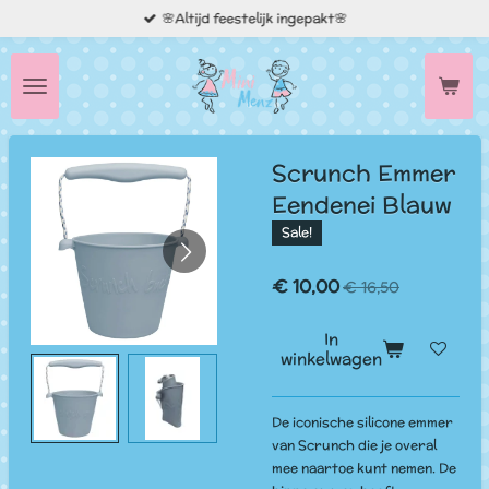
🌸Altijd feestelijk ingepakt🌸
Ga
direct
naar
de
hoofdinhoud
Scrunch Emmer
Eendenei Blauw
Sale!
€ 10,00
€ 16,50
In
winkelwagen
De iconische silicone emmer
van Scrunch die je overal
mee naartoe kunt nemen. De