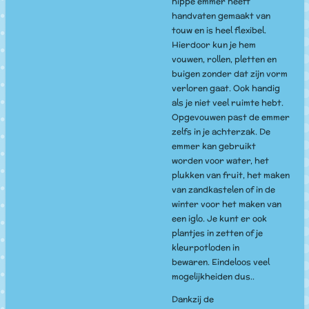
hippe emmer heeft
handvaten gemaakt van
touw en is heel flexibel.
Hierdoor kun je hem
vouwen, rollen, pletten en
buigen zonder dat zijn vorm
verloren gaat. Ook handig
als je niet veel ruimte hebt.
Opgevouwen past de emmer
zelfs in je achterzak. De
emmer kan gebruikt
worden voor water, het
plukken van fruit, het maken
van zandkastelen of in de
winter voor het maken van
een iglo. Je kunt er ook
plantjes in zetten of je
kleurpotloden in
bewaren. Eindeloos veel
mogelijkheiden dus..
Dankzij de