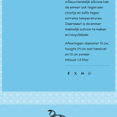
milieuvriendelijk silicone kan
de emmer ook tegen een
stootje en zelfs tegen
extreme temperaturen.
Daarnaast is de emmer
makkelijk schoon te maken
en recyclebaar.
Afmetingen: diameter 15 cm,
hoogte 24 cm met handvat
en 13 cm zonder
Inhoud: 1,5 liter
D
D
S
D
e
e
h
e
l
e
a
l
e
l
r
e
n
e
n