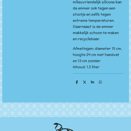
milieuvriendelijk silicone kan
de emmer ook tegen een
stootje en zelfs tegen
extreme temperaturen.
Daarnaast is de emmer
makkelijk schoon te maken
en recyclebaar.
Afmetingen: diameter 15 cm,
hoogte 24 cm met handvat
en 13 cm zonder
Inhoud: 1,5 liter
D
D
S
D
e
e
h
e
l
e
a
l
e
l
r
e
n
e
n