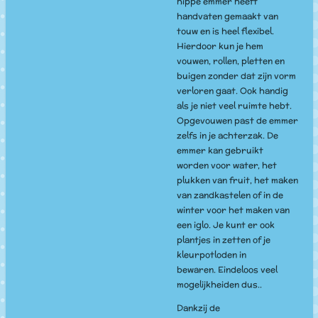
hippe emmer heeft
handvaten gemaakt van
touw en is heel flexibel.
Hierdoor kun je hem
vouwen, rollen, pletten en
buigen zonder dat zijn vorm
verloren gaat. Ook handig
als je niet veel ruimte hebt.
Opgevouwen past de emmer
zelfs in je achterzak. De
emmer kan gebruikt
worden voor water, het
plukken van fruit, het maken
van zandkastelen of in de
winter voor het maken van
een iglo. Je kunt er ook
plantjes in zetten of je
kleurpotloden in
bewaren. Eindeloos veel
mogelijkheiden dus..
Dankzij de