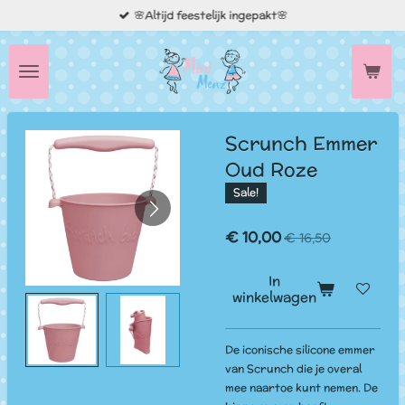
🌸Altijd feestelijk ingepakt🌸
Ga
direct
naar
de
hoofdinhoud
Scrunch Emmer
Oud Roze
Sale!
€ 10,00
€ 16,50
In
winkelwagen
De iconische silicone emmer
van Scrunch die je overal
mee naartoe kunt nemen. De