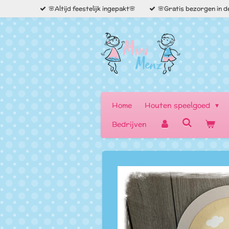
🌸Altijd feestelijk ingepakt🌸
🌸Gratis bezorgen in 
Ga
direct
naar
de
hoofdinhoud
Home
Houten speelgoed
Bedrijven