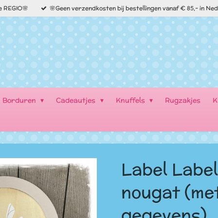
de REGIO🌸
🌸Geen verzendkosten bij bestellingen vanaf € 85,- in Ne
Borduren
Cadeautjes
Knuffels
Rugzakjes
K
Label Label
nougat (me
gegevens)