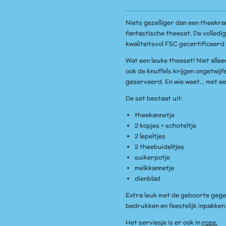
Niets gezelliger dan een theekr
fantastische theeset. De volledig
kwaliteitsvol FSC gecertificeerd
Wat een leuke theeset! Niet alle
ook de knuffels krijgen ongetwij
geserveerd. En wie weet... met e
De set bestaat uit:
theekannetje
2 kopjes + schoteltje
2 lepeltjes
2 theebuideltjes
suikerpotje
melkkannetje
dienblad
Extra leuk met de geboorte gege
bedrukken en feestelijk inpakken i
Het serviesje is er ook in
roze.