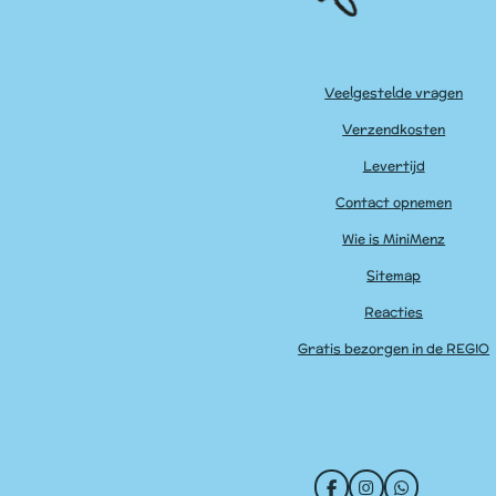
Veelgestelde vragen
Verzendkosten
Levertijd
Contact opnemen
Wie is MiniMenz
Sitemap
Reacties
Gratis bezorgen in de REGIO
F
I
W