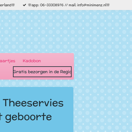
derland🌸
🌸app: 06-33308976 // mail: info@minimenz.nl🌸
aartjes
Kadobon
Gratis bezorgen in de Regio
 Theeservies
t geboorte