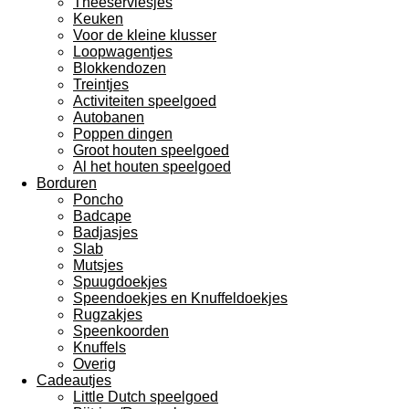
Theeserviesjes
Keuken
Voor de kleine klusser
Loopwagentjes
Blokkendozen
Treintjes
Activiteiten speelgoed
Autobanen
Poppen dingen
Groot houten speelgoed
Al het houten speelgoed
Borduren
Poncho
Badcape
Badjasjes
Slab
Mutsjes
Spuugdoekjes
Speendoekjes en Knuffeldoekjes
Rugzakjes
Speenkoorden
Knuffels
Overig
Cadeautjes
Little Dutch speelgoed