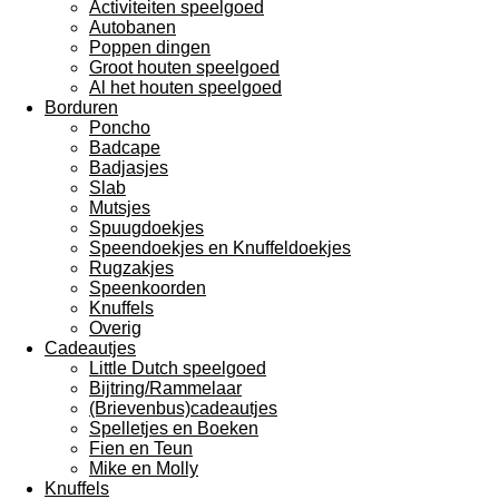
Activiteiten speelgoed
Autobanen
Poppen dingen
Groot houten speelgoed
Al het houten speelgoed
Borduren
Poncho
Badcape
Badjasjes
Slab
Mutsjes
Spuugdoekjes
Speendoekjes en Knuffeldoekjes
Rugzakjes
Speenkoorden
Knuffels
Overig
Cadeautjes
Little Dutch speelgoed
Bijtring/Rammelaar
(Brievenbus)cadeautjes
Spelletjes en Boeken
Fien en Teun
Mike en Molly
Knuffels