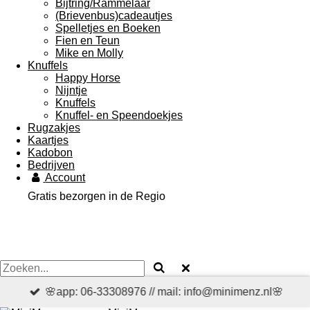
Bijtring/Rammelaar
(Brievenbus)cadeautjes
Spelletjes en Boeken
Fien en Teun
Mike en Molly
Knuffels
Happy Horse
Nijntje
Knuffels
Knuffel- en Speendoekjes
Rugzakjes
Kaartjes
Kadobon
Bedrijven
Account
Gratis bezorgen in de Regio
🌸app: 06-33308976 // mail: info@minimenz.nl🌸