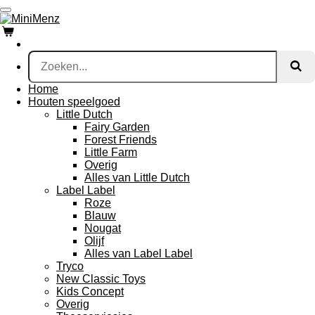
Ga
direct
naar
de
hoofdinhoud
Home
Houten speelgoed
Little Dutch
Fairy Garden
Forest Friends
Little Farm
Overig
Alles van Little Dutch
Label Label
Roze
Blauw
Nougat
Olijf
Alles van Label Label
Tryco
New Classic Toys
Kids Concept
Overig