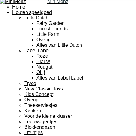
MiniMenz
Home
Houten speelgoed
Little Dutch
Fairy Garden
Forest Friends
Little Farm
Overig
Alles van Little Dutch
Label Label
Roze
Blauw
Nougat
Olijf
Alles van Label Label
Tryco
New Classic Toys
Kids Concept
Overig
Theeserviesjes
Keuken
Voor de kleine klusser
Loopwagentjes
Blokkendozen
Treintjes