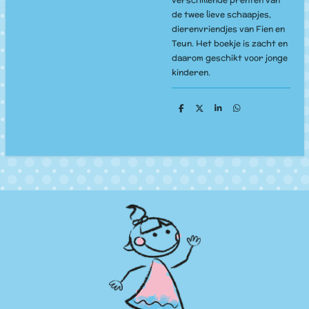
de twee lieve schaapjes,
dierenvriendjes van Fien en
Teun. Het boekje is zacht en
daarom geschikt voor jonge
kinderen.
D
D
S
D
e
e
h
e
l
e
a
l
e
l
r
e
n
e
n