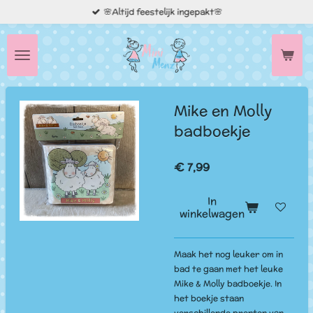
🌸Altijd feestelijk ingepakt🌸
Ga
direct
naar
de
hoofdinhoud
Mike en Molly
badboekje
€ 7,99
In
winkelwagen
Maak het nog leuker om in
bad te gaan met het leuke
Mike & Molly badboekje. In
het boekje staan
verschillende prenten van