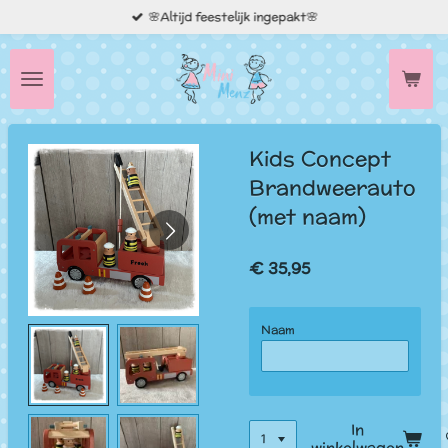
🌸Altijd feestelijk ingepakt🌸
Ga
direct
naar
de
hoofdinhoud
Kids Concept
Brandweerauto
(met naam)
€ 35,95
Naam
In
winkelwagen