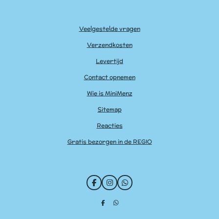
Veelgestelde vragen
Verzendkosten
Levertijd
Contact opnemen
Wie is MiniMenz
Sitemap
Reacties
Gratis bezorgen in de REGIO
F
I
W
a
n
h
c
s
a
D
D
e
t
t
e
e
b
a
s
l
l