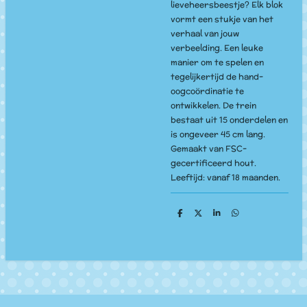
lieveheersbeestje? Elk blok
vormt een stukje van het
verhaal van jouw
verbeelding. Een leuke
manier om te spelen en
tegelijkertijd de hand-
oogcoördinatie te
ontwikkelen. De trein
bestaat uit 15 onderdelen en
is ongeveer 45 cm lang.
Gemaakt van FSC-
gecertificeerd hout.
Leeftijd: vanaf 18 maanden.
D
D
S
D
e
e
h
e
l
e
a
l
e
l
r
e
n
e
n