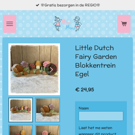
🌸Gratis bezorgen in de REGIO🌸
Ga
direct
naar
de
hoofdinhoud
Little Dutch
Fairy Garden
Blokkentrein
Egel
€ 24,95
Naam
Laat het me weten
wanneer dit product