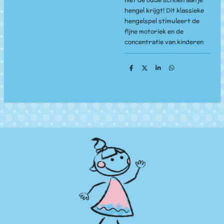
hengel krijgt! Dit klassieke
hengelspel stimuleert de
fijne motoriek en de
concentratie van kinderen
D
D
S
D
e
e
h
e
l
e
a
l
e
l
r
e
n
e
n