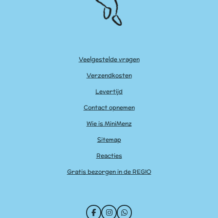
Veelgestelde vragen
Verzendkosten
Levertijd
Contact opnemen
Wie is MiniMenz
Sitemap
Reacties
Gratis bezorgen in de REGIO
F
I
W