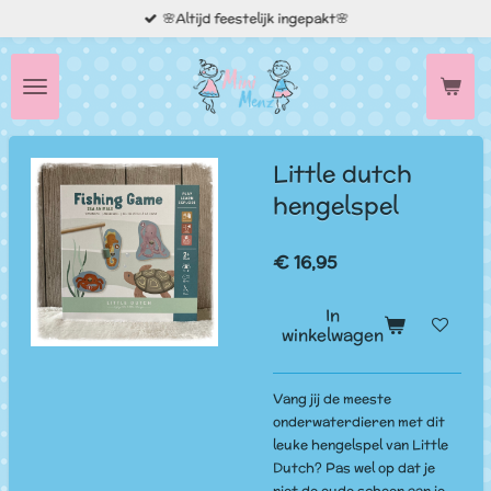
🌸Altijd feestelijk ingepakt🌸
Ga
direct
naar
de
hoofdinhoud
Little dutch
hengelspel
€ 16,95
In
winkelwagen
Vang jij de meeste
onderwaterdieren met dit
leuke hengelspel van Little
Dutch? Pas wel op dat je
niet de oude schoen aan je