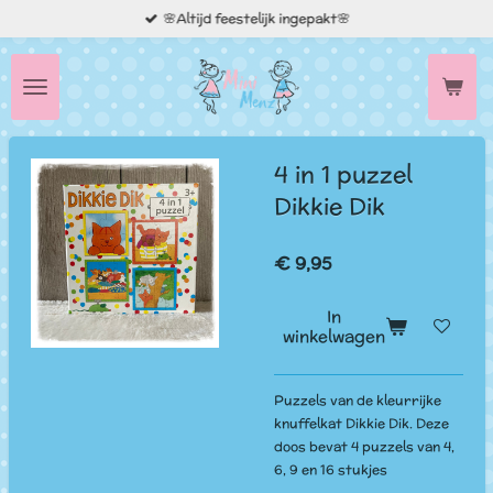
🌸Altijd feestelijk ingepakt🌸
Ga
direct
naar
de
hoofdinhoud
4 in 1 puzzel
Dikkie Dik
€ 9,95
In
winkelwagen
Puzzels van de kleurrijke
knuffelkat Dikkie Dik. Deze
doos bevat 4 puzzels van 4,
6, 9 en 16 stukjes