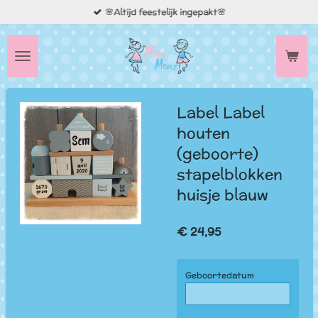
🌸Altijd feestelijk ingepakt🌸
Ga
direct
naar
de
hoofdinhoud
Label Label
houten
(geboorte)
stapelblokken
huisje blauw
€ 24,95
Geboortedatum