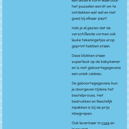
een andere vorm waardoor
het puzzelen wordt om te
ontdekken wat wel en niet
goed bij elkaar past!
Heb je al gezien dat de
verschillende vormen ook
leuke tekeningetjes erop
geprint hebben staan.
Deze blokken staan
superleuk op de babykamer
en is met geboortegegevens
een uniek cadeau.
De geboortegegevens kun
je doorgeven tijdens het
bestelproces. Het
bedrukken en feestelijk
inpakken is bij de prijs
inbegrepen.
Ook leverbaar in
roze
en
in
nougat.