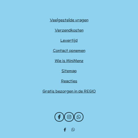
Veelgestelde vragen
Verzendkosten
Levertijd
Contact opnemen
Wie is MiniMenz
Sitemap
Reacties
Gratis bezorgen in de REGIO
F
I
W
a
n
h
c
s
a
D
D
e
t
t
e
e
b
a
s