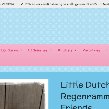
de REGIO🌸
🌸Geen verzendkosten bij bestellingen vanaf € 85,- in Ne
Borduren
Cadeautjes
Knuffels
Rugzakjes
K
Little Dutc
Regenramme
Friends