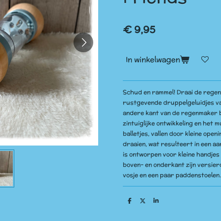
€ 9,95
In winkelwagen
Schud en rammel! Draai de regen
rustgevende druppelgeluidjes van
andere kant van de regenmaker 
zintuiglijke ontwikkeling en het m
balletjes, vallen door kleine open
draaien, wat resulteert in een 
is ontworpen voor kleine handjes 
boven- en onderkant zijn versierd
vosje en een paar paddenstoelen.
D
D
S
e
e
h
l
e
a
e
l
r