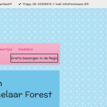
derland🌸
🌸app: 06-33308976 // mail: info@minimenz.nl🌸
aartjes
Kadobon
Gratis bezorgen in de Regio
h
laar Forest