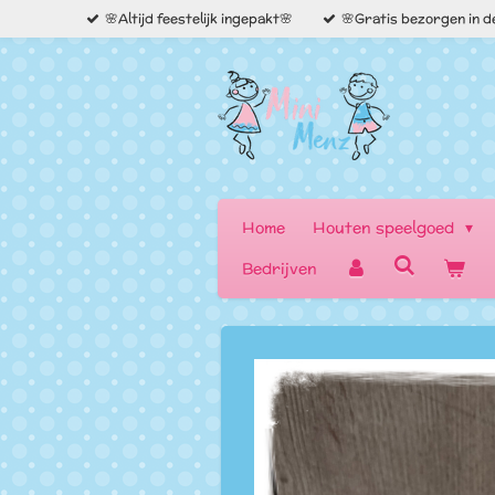
🌸Altijd feestelijk ingepakt🌸
🌸Gratis bezorgen in 
Ga
direct
naar
de
hoofdinhoud
Home
Houten speelgoed
Bedrijven