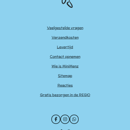
Veelgestelde vragen
Verzendkosten
Levertijd
Contact opnemen
Wie is MiniMenz
Sitemap
Reacties
Gratis bezorgen in de REGIO
F
I
W
a
n
h
c
s
a