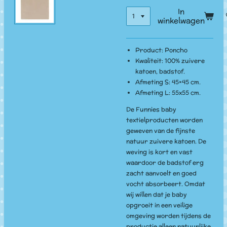
In
winkelwagen
Product: Poncho
Kwaliteit: 100% zuivere
katoen, badstof.
Afmeting S: 45×45 cm.
Afmeting L: 55x55 cm.
De Funnies baby
textielproducten worden
geweven van de fijnste
natuur zuivere katoen. De
weving is kort en vast
waardoor de badstof erg
zacht aanvoelt en goed
vocht absorbeert. Omdat
wij willen dat je baby
opgroeit in een veilige
omgeving worden tijdens de
productie alleen natuurlijke