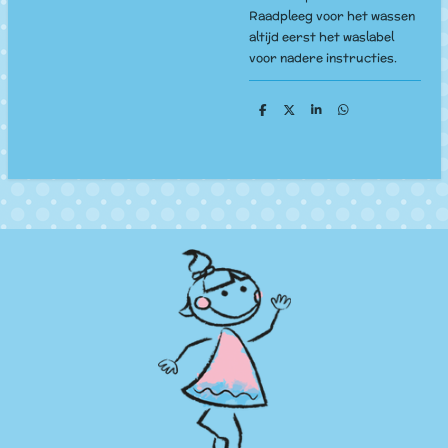
Raadpleeg voor het wassen
altijd eerst het waslabel
voor nadere instructies.
D
D
S
D
e
e
h
e
l
e
a
l
e
l
r
e
n
e
n