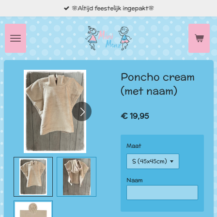
🌸Altijd feestelijk ingepakt🌸
Ga
direct
naar
de
hoofdinhoud
Poncho cream
(met naam)
€ 19,95
Maat
Naam