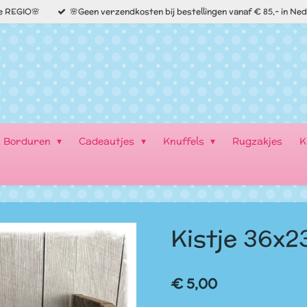
de REGIO🌸
🌸Geen verzendkosten bij bestellingen vanaf € 85,- in Ne
Borduren
Cadeautjes
Knuffels
Rugzakjes
K
Kistje 36x2
€ 5,00