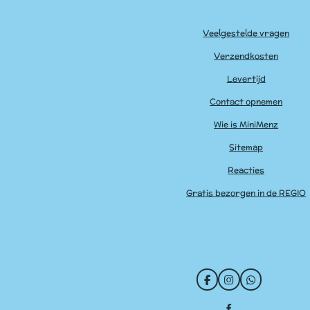
Veelgestelde vragen
Verzendkosten
Levertijd
Contact opnemen
Wie is MiniMenz
Sitemap
Reacties
Gratis bezorgen in de REGIO
F
I
W
a
n
h
c
s
a