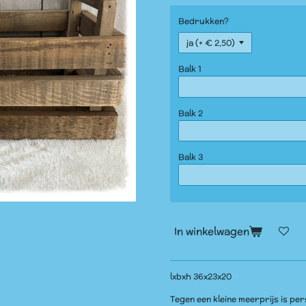
Bedrukken?
Balk 1
Balk 2
Balk 3
In winkelwagen
lxbxh 36x23x20
Tegen een kleine meerprijs is per