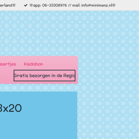
derland🌸
🌸app: 06-33308976 // mail: info@minimenz.nl🌸
aartjes
Kadobon
Gratis bezorgen in de Regio
3x20