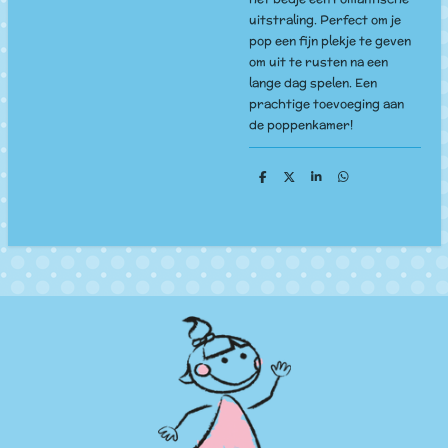
uitstraling. Perfect om je
pop een fijn plekje te geven
om uit te rusten na een
lange dag spelen. Een
prachtige toevoeging aan
de poppenkamer!
D
D
S
D
e
e
h
e
l
e
a
l
e
l
r
e
n
e
n