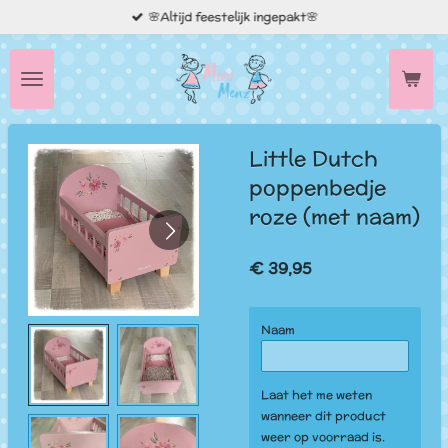
🌸Altijd feestelijk ingepakt🌸
Ga
direct
naar
de
hoofdinhoud
Little Dutch
poppenbedje
roze (met naam)
€ 39,95
Naam
Laat het me weten
wanneer dit product
weer op voorraad is.