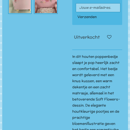
Verzenden
Uitverkocht
In dit houten poppenbedje
slaapt je pop heerlijk zacht
en comfortabel. Het bedje
wordt geleverd met een
knus kussen, een warm
dekentje en een zacht
matrasje, allemaal in het
betoverende Soft Flowers-
dessin. De elegante
houtkleurige pootjes en de
prachtige
bloemenillustratie geven
het bedje een romantische