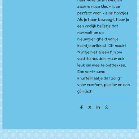
zachte roze kleur is ze
perfect voor kleine handjes.
Als je haar beweegt, hoor je
een vrolijk belletje dat
rammelt en de
nieuwgierigheid van je
kleintje prikkelt. Dit maakt
Nijntje niet alleen fijn om
vast te houden, maar ook
leuk om mee te ontdekken.
Een vertrouwd
knuffelmaatje dat zorgt
voor comfort, plezier en een
glimlach.
D
D
S
D
e
e
h
e
l
e
a
l
e
l
r
e
n
e
n