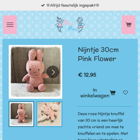
🌸Altijd feestelijk ingepakt🌸
Ga
direct
naar
de
hoofdinhoud
Nijntje 30cm
Pink Flower
€ 12,95
In
winkelwagen
Deze roze Nijntje knuffel
van 30 cm is een heerlijk
zachte vriend om mee te
knuffelen en te spelen. Met
haar lieve uitstraling en