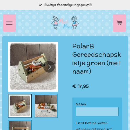
🌸Altijd feestelijk ingepakt🌸
Ga
direct
naar
de
hoofdinhoud
PolarB
Gereedschapsk
istje groen (met
naam)
€ 17,95
Naam
Laat het me weten
wanneer dit product