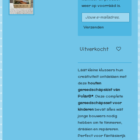
weer op voorraad is.
Verzenden
Uitverkocht
Laat kleine klussers hun
creativiteit ontdekken met
deze
houten
gereedschapskist van
PolarB®
. Deze complete
gereedschapsset voor
kinderen
bevat alles wat
jonge bouwers nodig
hebben om te timmeren,
draaien en repareren.
Perfect voor fantasierijk