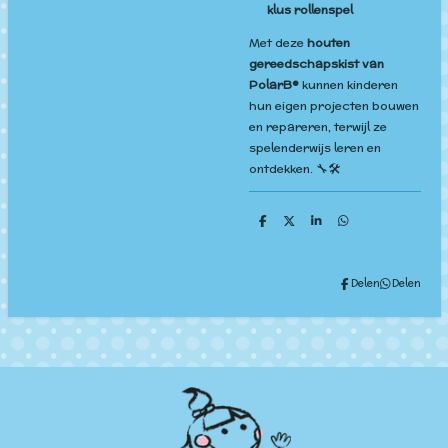
klus rollenspel
Met deze
houten
gereedschapskist van
PolarB®
kunnen kinderen
hun eigen projecten bouwen
en repareren, terwijl ze
spelenderwijs leren en
ontdekken. 🔧🛠️
D
D
S
D
e
e
h
e
l
e
a
l
e
l
r
e
n
e
n
Delen
Delen