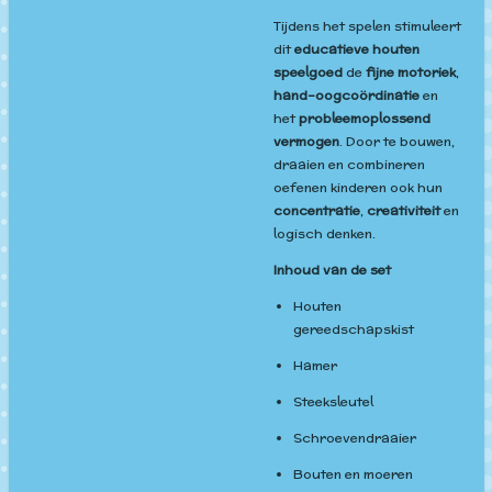
Tijdens het spelen stimuleert
dit
educatieve houten
speelgoed
de
fijne motoriek
,
hand-oogcoördinatie
en
het
probleemoplossend
vermogen
. Door te bouwen,
draaien en combineren
oefenen kinderen ook hun
concentratie
,
creativiteit
en
logisch denken.
Inhoud van de set
Houten
gereedschapskist
Hamer
Steeksleutel
Schroevendraaier
Bouten en moeren