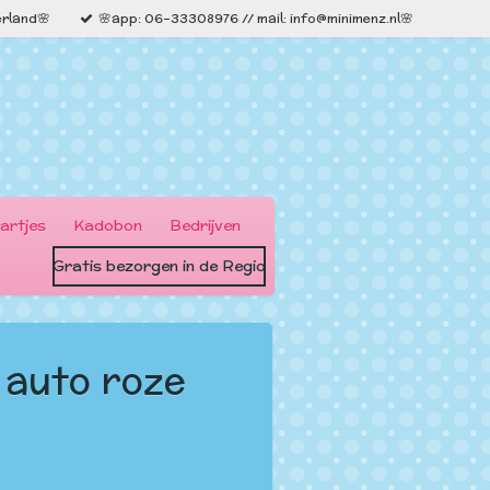
erland🌸
🌸app: 06-33308976 // mail: info@minimenz.nl🌸
artjes
Kadobon
Bedrijven
Gratis bezorgen in de Regio
 auto roze