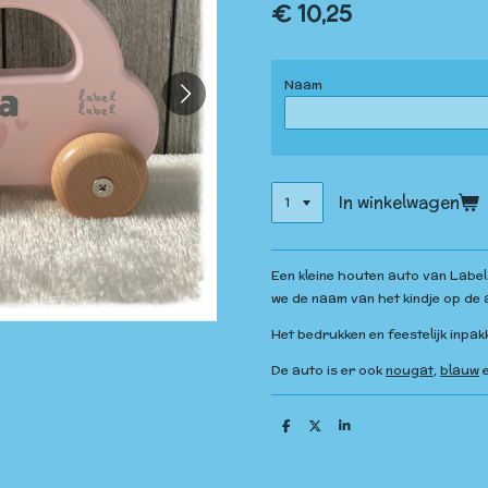
€ 10,25
Naam
In winkelwagen
Een kleine houten auto van Label 
we de naam van het kindje op de 
Het bedrukken en feestelijk inpakk
De auto is er ook
nougat
,
blauw
D
D
S
e
e
h
l
e
a
e
l
r
n
e