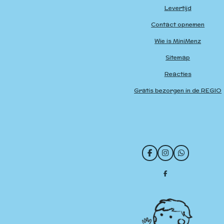
Levertijd
Contact opnemen
Wie is MiniMenz
Sitemap
Reacties
Gratis bezorgen in de REGIO
F
I
W
a
n
h
c
s
a
D
e
t
t
e
b
a
s
l
o
g
A
e
o
r
p
n
k
a
p
m