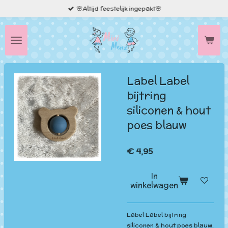
🌸Altijd feestelijk ingepakt🌸
Ga
direct
naar
de
hoofdinhoud
Label Label
bijtring
siliconen & hout
poes blauw
€ 4,95
In
winkelwagen
Label Label bijtring
siliconen & hout poes blauw.