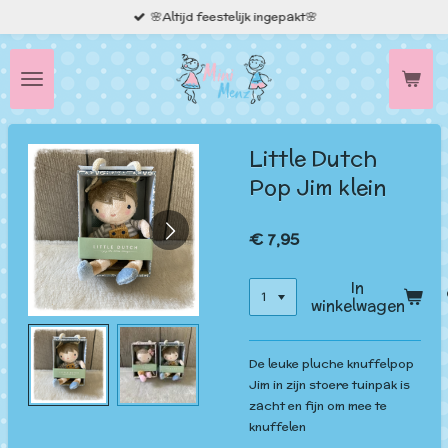
🌸Altijd feestelijk ingepakt🌸
Ga
direct
naar
de
hoofdinhoud
Little Dutch
Pop Jim klein
€ 7,95
In
winkelwagen
De leuke pluche knuffelpop
Jim in zijn stoere tuinpak is
zacht en fijn om mee te
knuffelen