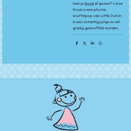
Heb je
Rosa
al gezien? Lieve
Rosa is een pluche
knuffelpop van Little Dutch
in een schattig jurkje en wil
graag geknuffeld worden.
D
D
S
D
e
e
h
e
l
e
a
l
e
l
r
e
n
e
n