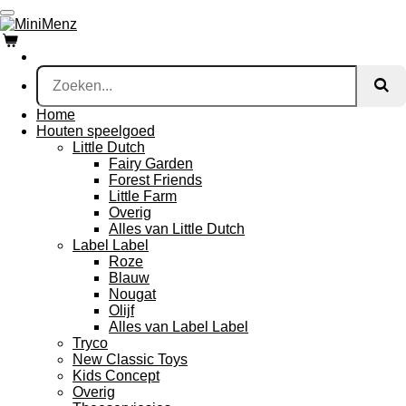
Ga
direct
naar
de
hoofdinhoud
Home
Houten speelgoed
Little Dutch
Fairy Garden
Forest Friends
Little Farm
Overig
Alles van Little Dutch
Label Label
Roze
Blauw
Nougat
Olijf
Alles van Label Label
Tryco
New Classic Toys
Kids Concept
Overig