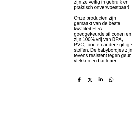
zijn ze veilig in gebruik en
praktisch onverwoestbaar!
Onze producten zijn
gemaakt van de beste
kwaliteit FDA
goedgekeurde siliconen en
zijn 100% vrij van BPA,
PVC, lood en andere giftige
stoffen. De babybordjes zijn
tevens resistent tegen geur,
vlekken en bacteriën.
D
D
S
D
e
e
h
e
l
e
a
l
e
l
r
e
n
e
n