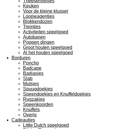
Theeserviesjes
Keuken
Voor de kleine klusser
Loopwagentjes
Blokkendozen
Treintjes
Activiteiten speelgoed
Autobanen
Poppen dingen
Groot houten speelgoed
Al het houten speelgoed
Borduren
Poncho
Badcape
Badjasjes
Slab
Mutsjes
Spuugdoekjes
Speendoekjes en Knuffeldoekjes
Rugzakjes
Speenkoorden
Knuffels
Overig
Cadeautjes
Little Dutch speelgoed