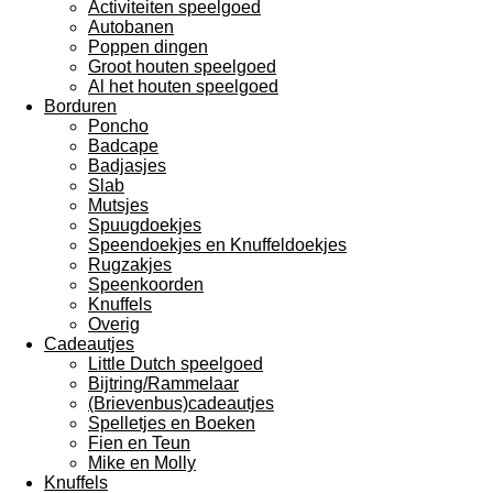
Activiteiten speelgoed
Autobanen
Poppen dingen
Groot houten speelgoed
Al het houten speelgoed
Borduren
Poncho
Badcape
Badjasjes
Slab
Mutsjes
Spuugdoekjes
Speendoekjes en Knuffeldoekjes
Rugzakjes
Speenkoorden
Knuffels
Overig
Cadeautjes
Little Dutch speelgoed
Bijtring/Rammelaar
(Brievenbus)cadeautjes
Spelletjes en Boeken
Fien en Teun
Mike en Molly
Knuffels