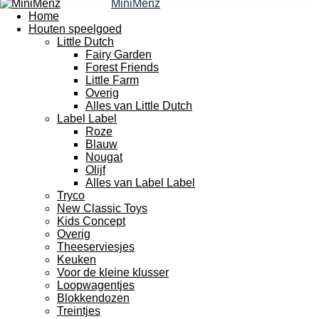
MiniMenz
Home
Houten speelgoed
Little Dutch
Fairy Garden
Forest Friends
Little Farm
Overig
Alles van Little Dutch
Label Label
Roze
Blauw
Nougat
Olijf
Alles van Label Label
Tryco
New Classic Toys
Kids Concept
Overig
Theeserviesjes
Keuken
Voor de kleine klusser
Loopwagentjes
Blokkendozen
Treintjes