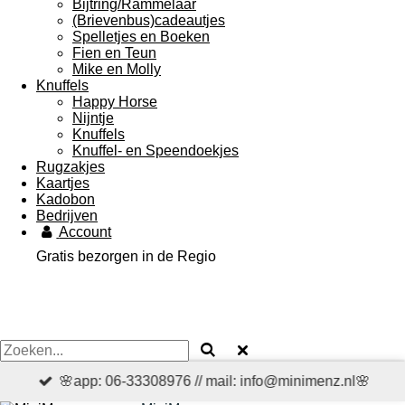
Bijtring/Rammelaar
(Brievenbus)cadeautjes
Spelletjes en Boeken
Fien en Teun
Mike en Molly
Knuffels
Happy Horse
Nijntje
Knuffels
Knuffel- en Speendoekjes
Rugzakjes
Kaartjes
Kadobon
Bedrijven
Account
Gratis bezorgen in de Regio
🌸app: 06-33308976 // mail: info@minimenz.nl🌸