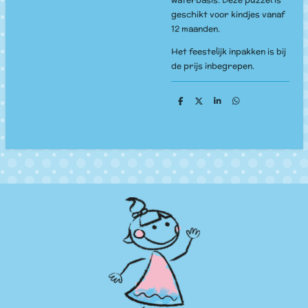
geschikt voor kindjes vanaf
12 maanden.
Het feestelijk inpakken is bij
de prijs inbegrepen.
D
D
S
D
e
e
h
e
l
e
a
l
e
l
r
e
n
e
n