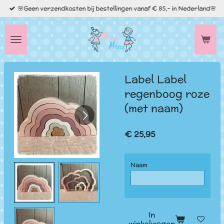
🌸Geen verzendkosten bij bestellingen vanaf € 85,- in Nederland🌸
Ga
direct
naar
de
hoofdinhoud
Label Label
regenboog roze
(met naam)
€ 25,95
Naam
In
winkelwagen