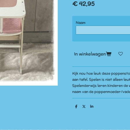
€ 42,95
Naam
In winkelwagen
Kijk nou hoe leuk deze poppenstoel
aan tafel. Spelen is niet alleen le
Spelenderwijs leren kinderen de 
naam van de poppenmoeder/vade
D
D
S
e
e
h
l
e
a
e
l
r
n
e