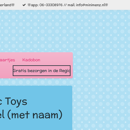
derland🌸
🌸app: 06-33308976 // mail: info@minimenz.nl🌸
aartjes
Kadobon
Gratis bezorgen in de Regio
c Toys
l (met naam)