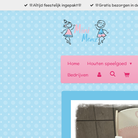
🌸Altijd feestelijk ingepakt🌸
🌸Gratis bezorgen in 
Ga
direct
naar
de
hoofdinhoud
Home
Houten speelgoed
Bedrijven