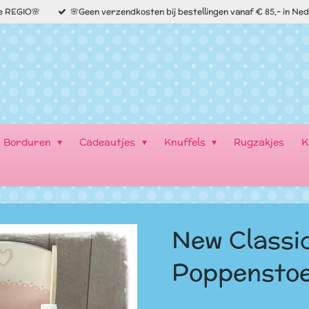
de REGIO🌸
🌸Geen verzendkosten bij bestellingen vanaf € 85,- in Ne
Borduren
Cadeautjes
Knuffels
Rugzakjes
K
New Classi
Poppenstoe