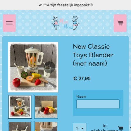
🌸Altijd feestelijk ingepakt🌸
Ga
direct
naar
de
hoofdinhoud
New Classic
Toys Blender
(met naam)
€ 27,95
Naam
In
winkelwagen