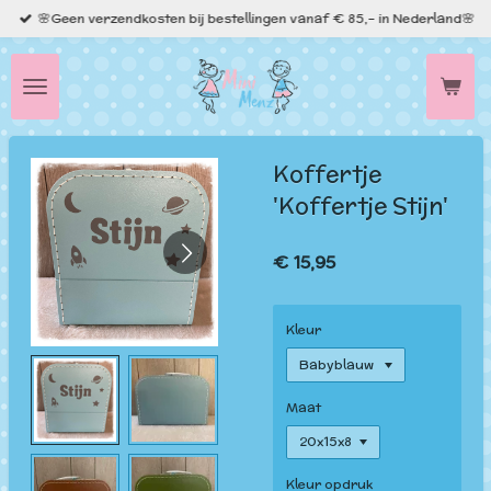
🌸Geen verzendkosten bij bestellingen vanaf € 85,- in Nederland🌸
Ga
direct
naar
de
hoofdinhoud
Koffertje
'Koffertje Stijn'
€ 15,95
Kleur
Maat
Kleur opdruk